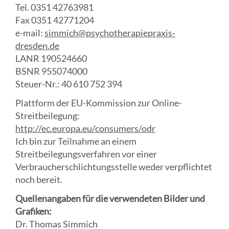
Tel. 0351 42763981
Fax 0351 42771204
e-mail:
simmich@psychotherapiepraxis-
dresden.de
LANR 190524660
BSNR 955074000
Steuer-Nr.: 40 610 752 394
Plattform der EU-Kommission zur Online-
Streitbeilegung:
http://ec.europa.eu/consumers/odr
Ich bin zur Teilnahme an einem
Streitbeilegungsverfahren vor einer
Verbraucherschlichtungsstelle weder verpflichtet
noch bereit.
Quellenangaben für die verwendeten Bilder und
Grafiken:
Dr. Thomas Simmich